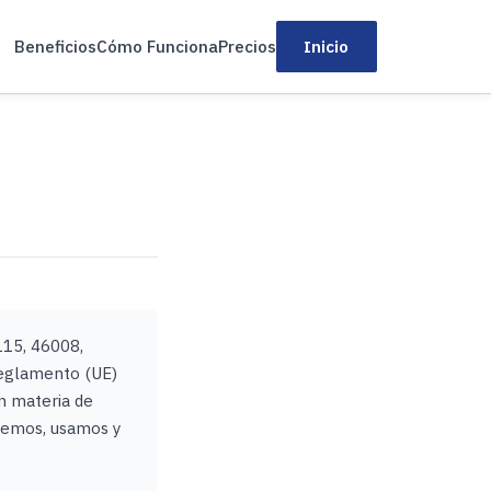
Beneficios
Cómo Funciona
Precios
Inicio
115, 46008,
Reglamento (UE)
n materia de
ogemos, usamos y