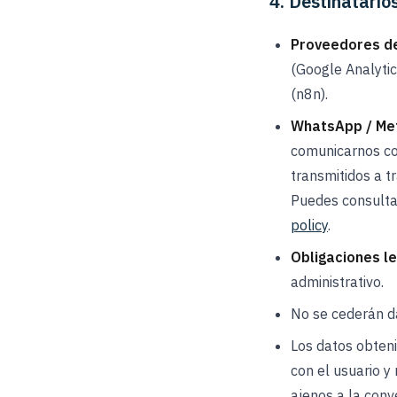
4. Destinatario
Proveedores de
(Google Analytic
(n8n).
WhatsApp / Met
comunicarnos co
transmitidos a 
Puedes consultar
policy
.
Obligaciones le
administrativo.
No se cederán da
Los datos obteni
con el usuario y
ajenos a la conv