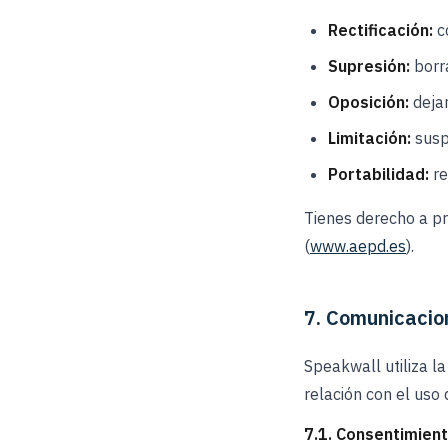
Rectificación:
co
Supresión:
borra
Oposición:
dejar
Limitación:
susp
Portabilidad:
re
Tienes derecho a p
(
www.aepd.es
).
7. Comunicacio
Speakwall utiliza l
relación con el uso
7.1. Consentimient