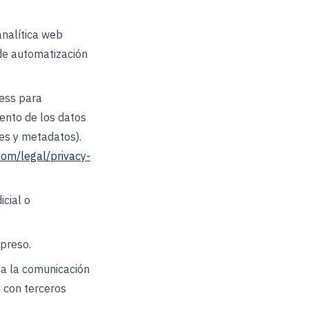
analítica web
de automatización
ess para
ento de los datos
es y metadatos).
om/legal/privacy-
cial o
xpreso.
 a la comunicación
n con terceros